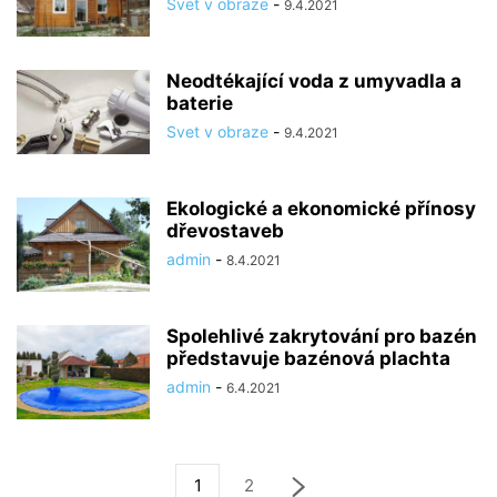
Svet v obraze
-
9.4.2021
Neodtékající voda z umyvadla a
baterie
Svet v obraze
-
9.4.2021
Ekologické a ekonomické přínosy
dřevostaveb
admin
-
8.4.2021
Spolehlivé zakrytování pro bazén
představuje bazénová plachta
admin
-
6.4.2021
1
2