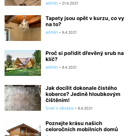
admin
-
21.4.2021
Tapety jsou opět v kurzu, co vy
na to?
admin
-
9.4.2021
Proč si pořídit dřevěný srub na
klíč?
admin
-
9.4.2021
Jak docílit dokonale čistého
koberce? Jedině hloubkovým
čištěním!
Svet v obraze
-
9.4.2021
Poznejte krásu našich
celoročních mobilních domů