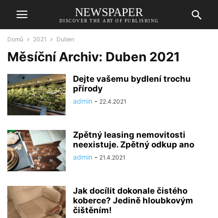
NEWSPAPER
DISCOVER THE ART OF PUBLISHING
Domů
2021
Duben
Měsíční Archiv: Duben 2021
Dejte vašemu bydlení trochu
přírody
admin
-
22.4.2021
Zpětný leasing nemovitosti
neexistuje. Zpětný odkup ano
admin
-
21.4.2021
Jak docílit dokonale čistého
koberce? Jedině hloubkovým
čištěním!