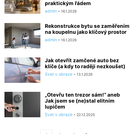
praktickým řádem
admin
-
16.1.2026
Rekonstrukce bytu se zaměřením
na koupelnu jako klíčový prostor
admin
-
16.1.2026
Jak otevřít zamčené auto bez
klíče (a kdy to raději nezkoušet)
Svet v obraze
-
13.1.2026
„Otevřu ten trezor sám!“ aneb
Jak jsem se (ne)stal elitním
lupičem
Svet v obraze
-
22.12.2025