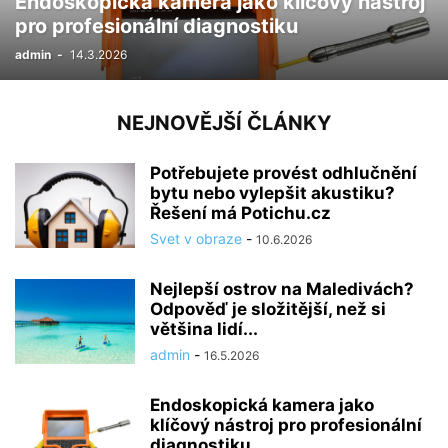
Endoskopická kamera jako klíčový nástroj
pro profesionální diagnostiku
admin
-
14.3.2026
NEJNOVĚJŠÍ ČLÁNKY
Potřebujete provést odhlučnění
bytu nebo vylepšit akustiku?
Řešení má Potichu.cz
Svet v obraze
-
10.6.2026
Nejlepší ostrov na Maledivách?
Odpověď je složitější, než si
většina lidí...
admin
-
16.5.2026
Endoskopická kamera jako
klíčový nástroj pro profesionální
diagnostiku