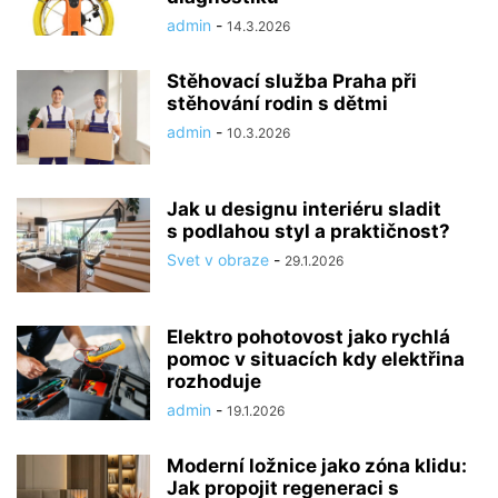
admin
-
14.3.2026
Stěhovací služba Praha při
stěhování rodin s dětmi
admin
-
10.3.2026
Jak u designu interiéru sladit
s podlahou styl a praktičnost?
Svet v obraze
-
29.1.2026
Elektro pohotovost jako rychlá
pomoc v situacích kdy elektřina
rozhoduje
admin
-
19.1.2026
Moderní ložnice jako zóna klidu:
Jak propojit regeneraci s