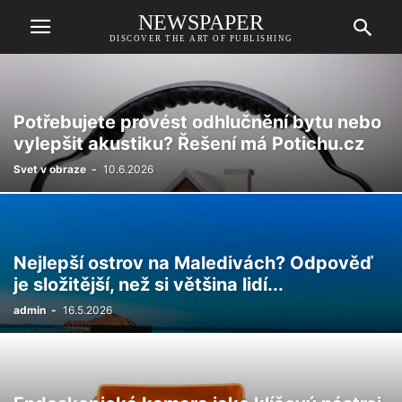
NEWSPAPER
DISCOVER THE ART OF PUBLISHING
Potřebujete provést odhlučnění bytu nebo
vylepšit akustiku? Řešení má Potichu.cz
Svet v obraze
-
10.6.2026
Nejlepší ostrov na Maledivách? Odpověď
je složitější, než si většina lidí...
admin
-
16.5.2026