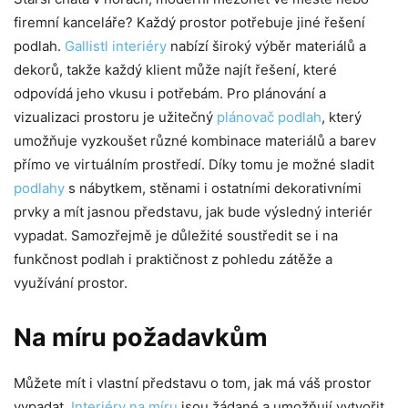
firemní kanceláře? Každý prostor potřebuje jiné řešení
podlah.
Gallistl interiéry
nabízí široký výběr materiálů a
dekorů, takže každý klient může najít řešení, které
odpovídá jeho vkusu i potřebám. Pro plánování a
vizualizaci prostoru je užitečný
plánovač podlah
, který
umožňuje vyzkoušet různé kombinace materiálů a barev
přímo ve virtuálním prostředí. Díky tomu je možné sladit
podlahy
s nábytkem, stěnami i ostatními dekorativními
prvky a mít jasnou představu, jak bude výsledný interiér
vypadat. Samozřejmě je důležité soustředit se i na
funkčnost podlah i praktičnost z pohledu zátěže a
využívání prostor.
Na míru požadavkům
Můžete mít i vlastní představu o tom, jak má váš prostor
vypadat.
Interiéry na míru
jsou žádané a umožňují vytvořit