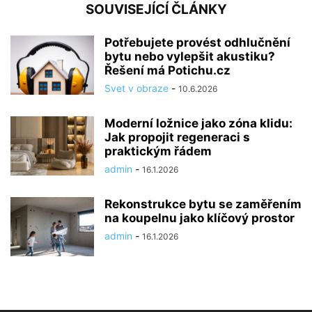
SOUVISEJÍCÍ ČLÁNKY
Potřebujete provést odhlučnění
bytu nebo vylepšit akustiku?
Řešení má Potichu.cz
Svet v obraze
-
10.6.2026
Moderní ložnice jako zóna klidu:
Jak propojit regeneraci s
praktickým řádem
admin
-
16.1.2026
Rekonstrukce bytu se zaměřením
na koupelnu jako klíčový prostor
admin
-
16.1.2026