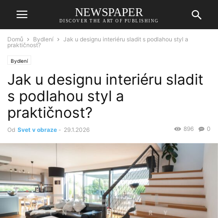
NEWSPAPER
DISCOVER THE ART OF PUBLISHING
Domů
Bydlení
Jak u designu interiéru sladit s podlahou styl a
praktičnost?
Bydlení
Jak u designu interiéru sladit
s podlahou styl a
praktičnost?
896
0
Od
Svet v obraze
-
29.1.2026