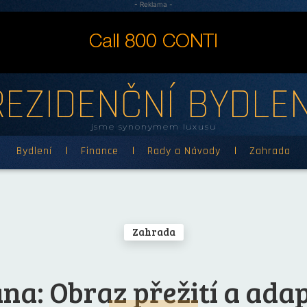
- Reklama -
REZIDENČNÍ BYDLEN
jsme synonymem luxusu
Bydlení
Finance
Rady a Návody
Zahrada
Zahrada
na: Obraz přežití a ada