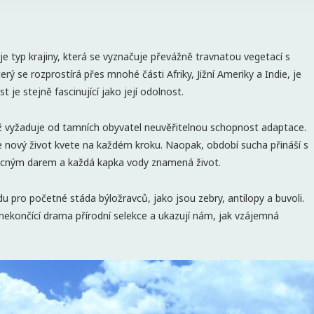
je typ krajiny, která se vyznačuje převážně travnatou vegetací s
rý se rozprostírá přes mnohé části Afriky, Jižní Ameriky a Indie, je
 je stejně fascinující jako její odolnost.
ž vyžaduje od tamních obyvatel neuvěřitelnou schopnost adaptace.
de nový život kvete na každém kroku. Naopak, období sucha přináší s
vzácným darem a každá kapka vody znamená život.
du pro početné stáda býložravců, jako jsou zebry, antilopy a buvoli.
í nekončící drama přírodní selekce a ukazují nám, jak vzájemná