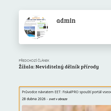
admin
PŘEDCHOZÍ ČLÁNEK
Žížala: Neviditelný dělník přírody
Průvodce návratem EET: FiskalPRO spouští portál vseoe
28 dubna 2026
-
svet v obraze