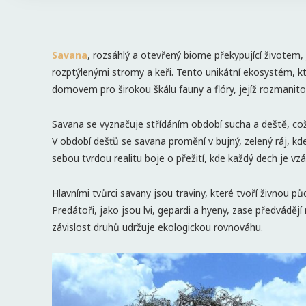
Savana
, rozsáhlý a otevřený biome překypující životem, 
rozptýlenými stromy a keři. Tento unikátní ekosystém, kte
domovem pro širokou škálu fauny a flóry, jejíž rozmanitost
Savana se vyznačuje střídáním období sucha a deště, co
V období dešťů se savana promění v bujný, zelený ráj, k
sebou tvrdou realitu boje o přežití, kde každý dech je 
Hlavními tvůrci savany jsou traviny, které tvoří živnou pů
Predátoři, jako jsou lvi, gepardi a hyeny, zase předváděj
závislost druhů udržuje ekologickou rovnováhu.