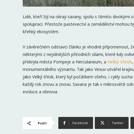
Lidé, kteří žijí na okraji savany, spolu s těmito divokými o
spoluprací. Přestože pastevectví a zemědělství mohou bý
křehký ekosystém.
V závěrečném odstavci článku je vhodné připomenout, že
některými z nejsilnějších přírodních silami, které kdy ovli
překryla města Pompeje a Herculaneum, a
Velký třesk
,
monumentálního významu. Tak jako Vesuv utvářel krajinu j
jako Velký třesk, který byl počátkem všeho, i cykly suc
každý rok znovu a znovu. Savana je tak v mikrosvětě odr
evoluce a obnova.
Facebook
Twitter
Podíl