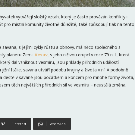
byvateli vytvářejí složitý vztah, který je často provázán konflikty i
t pro místní komunity životně důležité, také způsobují tlak na tento
 savana, s jejími cykly růstu a obnovy, má něco společného s
vnily planetu Zemi.
Vesuv
, s jeho ničivou erupcí v roce 79 n. l., která
 který dal vzniknout vesmíru, jsou příklady přírodních událostí
ižní Itálie, savana utváří podobu krajiny a života v ní. A podobně
ha a deště v savaně jsou počátkem a koncem pro mnohé formy života,
azem těch největších přírodních sil ve vesmíru – neustálá změna,
Pinterest
WhatsApp