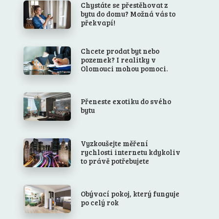
Chystáte se přestěhovat z
bytu do domu? Možná vás to
překvapí!
Chcete prodat byt nebo
pozemek? I realitky v
Olomouci mohou pomoci.
Přeneste exotiku do svého
bytu
Vyzkoušejte měření
rychlosti internetu kdykoliv
to právě potřebujete
Obývací pokoj, který funguje
po celý rok