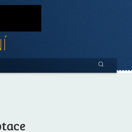
Í
ptace